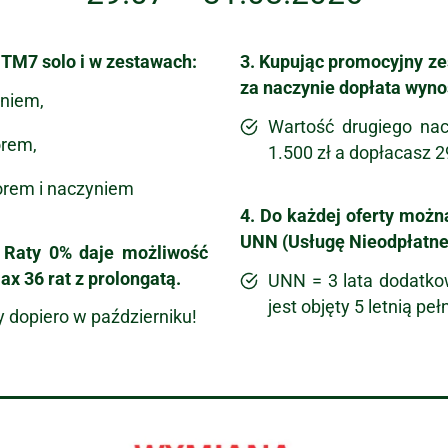
TM7 solo i w zestawach:
3. Kupując promocyjny ze
za naczynie dopłata wynos
niem,
Wartość drugiego nac
orem,
1.500 zł a dopłacasz 2
rem i naczyniem
4. Do każdej oferty możn
UNN (Usługę Nieodpłatne
 Raty 0% daje możliwość
ax 36 rat z prolongatą.
UNN = 3 lata dodatko
jest objęty 5 letnią pe
y dopiero w październiku!