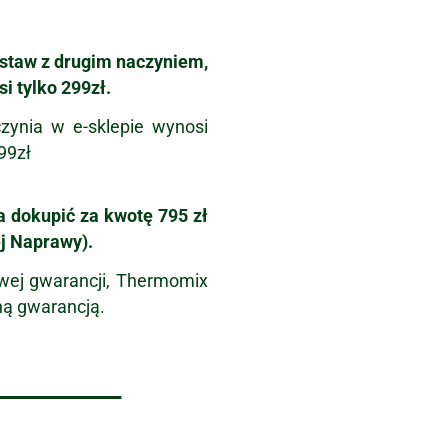
staw z drugim naczyniem,
i tylko 299zł.
zynia w e-sklepie wynosi
99zł
a dokupić za kwotę 795 zł
j Naprawy).
wej gwarancji, Thermomix
łną gwarancją.