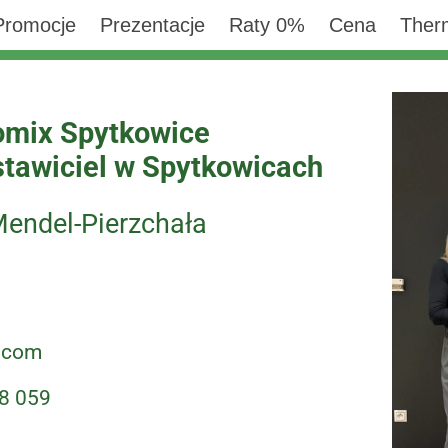
Promocje
Prezentacje
Raty 0%
Cena
Ther
mix Spytkowice
stawiciel
w Spytkowicach
endel-Pierzchała
.com
8 05
9