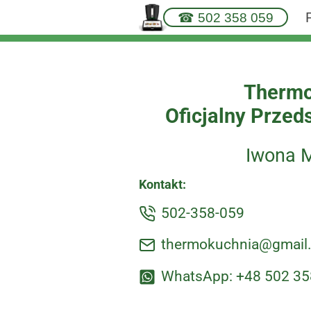
Przejdź
☎ 502 358 059
do
treści
Thermo
Oficjalny Przed
Iwona M
Kontakt:
502-358-059
thermokuchnia@gmail
WhatsApp:
+48 502 35