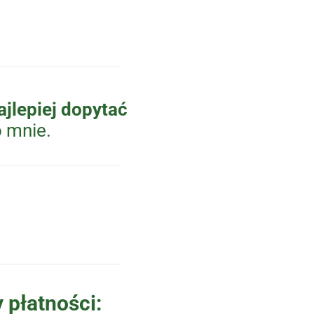
jlepiej dopytać
 mnie.
 płatności: